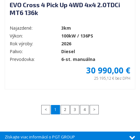
EVO Cross 4 Pick Up 4WD 4x4 2.0TDCi
MT6 136k
Najazdené:
3km
Výkon:
100kW / 136PS
Rok výroby:
2026
Palivo:
Diesel
Prevodovka:
6-st. manuálna
30 990,00 €
25 195,12 € bez DPH
<
1
2
3
4
>
Získajte viac informácií o PGT GROUP