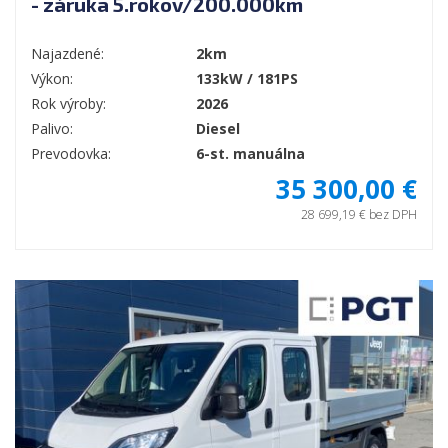
- záruka 5.rokov/200.000km
Najazdené:
2km
Výkon:
133kW / 181PS
Rok výroby:
2026
Palivo:
Diesel
Prevodovka:
6-st. manuálna
35 300,00 €
28 699,19 € bez DPH