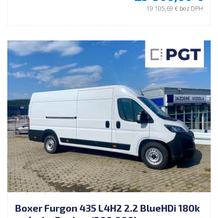
19 105,69 € bez DPH
Boxer Furgon 435 L4H2 2.2 BlueHDi 180k