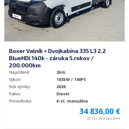
Boxer Valník + Dvojkabína 335 L3 2.2
BlueHDi 140k - záruka 5.rokov /
200.000km
Najazdené:
2km
Výkon:
103kW / 140PS
Rok výroby:
2026
Palivo:
Diesel
Prevodovka:
6-st. manuálna
34 836,00 €
28 321,95 € bez DPH