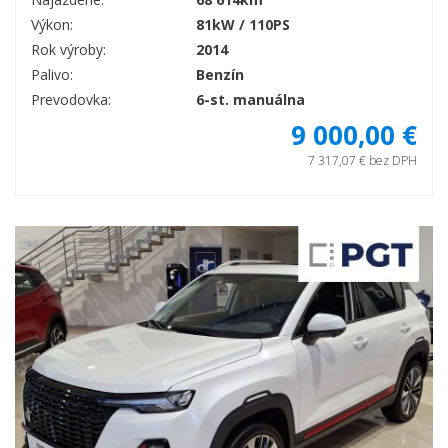
Výkon:
81kW / 110PS
Rok výroby:
2014
Palivo:
Benzín
Prevodovka:
6-st. manuálna
9 000,00 €
7 317,07 € bez DPH