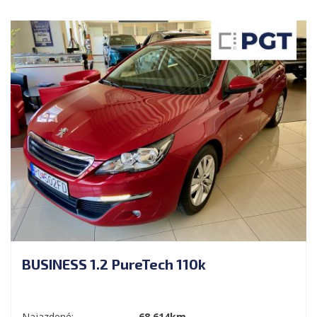
BUSINESS 1.2 PureTech 110k
Najazdené:
68 614km