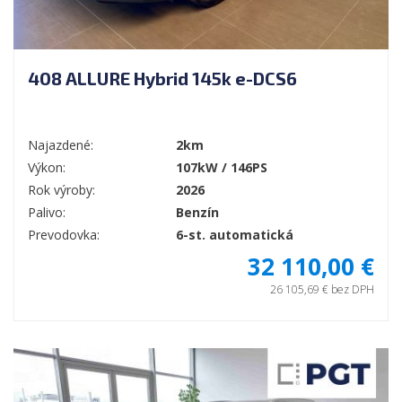
408 ALLURE Hybrid 145k e-DCS6
Najazdené:
2km
Výkon:
107kW / 146PS
Rok výroby:
2026
Palivo:
Benzín
Prevodovka:
6-st. automatická
32 110,00 €
26 105,69 € bez DPH