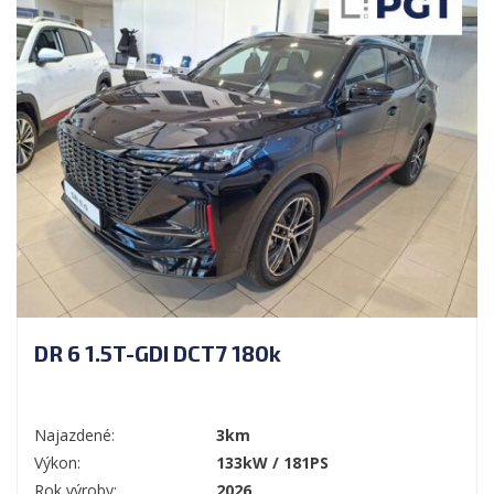
DR 6 1.5T-GDI DCT7 180k
Najazdené:
3km
Výkon:
133kW / 181PS
Rok výroby:
2026