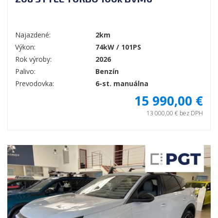
Najazdené:
2km
Výkon:
74kW / 101PS
Rok výroby:
2026
Palivo:
Benzín
Prevodovka:
6-st. manuálna
15 990,00 €
13 000,00 € bez DPH