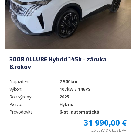
3008 ALLURE Hybrid 145k - záruka
8.rokov
Najazdené:
7 500km
Výkon:
107kW / 146PS
Rok výroby:
2025
Palivo:
Hybrid
Prevodovka:
6-st. automatická
31 990,00 €
26 008,13 € bez DPH