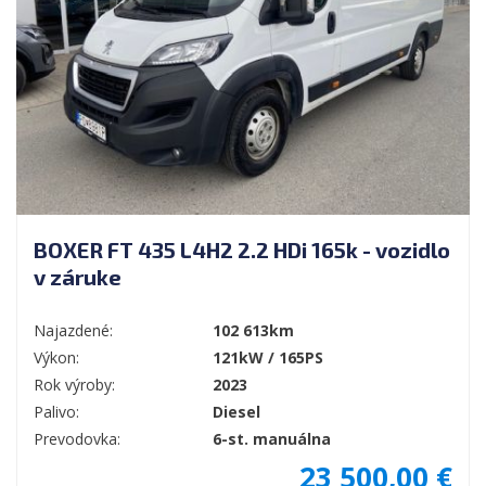
BOXER FT 435 L4H2 2.2 HDi 165k - vozidlo
v záruke
Najazdené:
102 613km
Výkon:
121kW / 165PS
Rok výroby:
2023
Palivo:
Diesel
Prevodovka:
6-st. manuálna
23 500,00 €