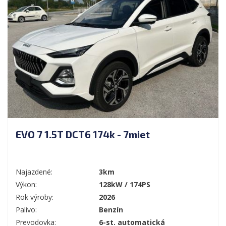
EVO 7 1.5T DCT6 174k - 7miet
Najazdené:
3km
Výkon:
128kW / 174PS
Rok výroby:
2026
Palivo:
Benzín
Prevodovka:
6-st. automatická