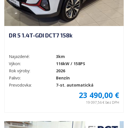
DR 5 1.4T-GDI DCT7 158k
Najazdené:
3km
Výkon:
116kW / 158PS
Rok výroby:
2026
Palivo:
Benzín
Prevodovka:
7-st. automatická
23 490,00 €
19 097,56 € bez DPH