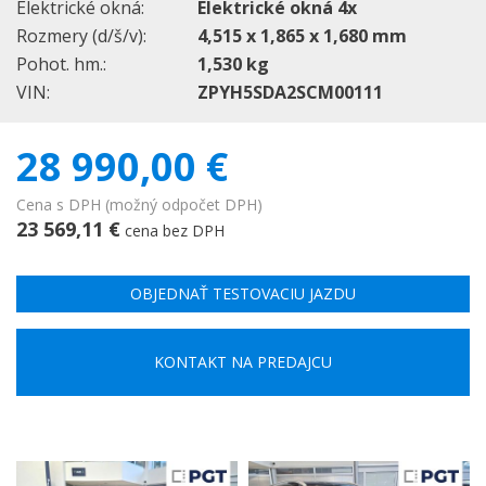
Elektrické okná:
Elektrické okná 4x
Rozmery (d/š/v):
4,515 x 1,865 x 1,680 mm
Pohot. hm.:
1,530 kg
VIN:
ZPYH5SDA2SCM00111
28 990,00 €
Cena s DPH (možný odpočet DPH)
23 569,11 €
cena bez DPH
OBJEDNAŤ TESTOVACIU JAZDU
KONTAKT NA PREDAJCU