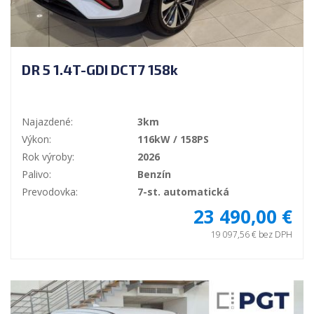
DR 5 1.4T-GDI DCT7 158k
Najazdené:
3km
Výkon:
116kW / 158PS
Rok výroby:
2026
Palivo:
Benzín
Prevodovka:
7-st. automatická
23 490,00 €
19 097,56 € bez DPH