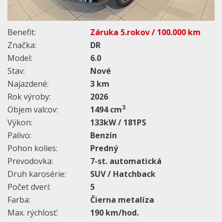
Benefit:
Záruka 5.rokov / 100.000 km
Značka:
DR
Model:
6.0
Stav:
Nové
Najazdené:
3 km
Rok výroby:
2026
3
Objem valcov:
1494 cm
Výkon:
133kW / 181PS
Palivo:
Benzín
Pohon kolies:
Predný
Prevodovka:
7-st. automatická
Druh karosérie:
SUV / Hatchback
Počet dverí:
5
Farba:
Čierna metalíza
Max. rýchlosť:
190 km/hod.