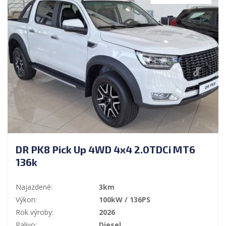
DR PK8 Pick Up 4WD 4x4 2.0TDCi MT6
136k
Najazdené:
3km
Výkon:
100kW / 136PS
Rok výroby:
2026
Palivo:
Diesel