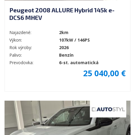
Peugeot 2008 ALLURE Hybrid 145k e-
DCS6 MHEV
Najazdené:
2km
Výkon:
107kW / 146PS
Rok výroby:
2026
Palivo:
Benzín
Prevodovka:
6-st. automatická
25 040,00 €