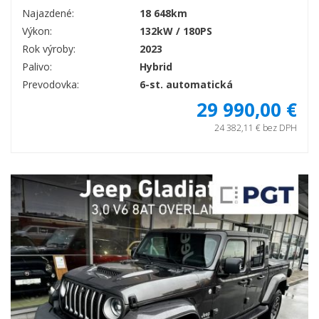
Najazdené:
18 648km
Výkon:
132kW / 180PS
Rok výroby:
2023
Palivo:
Hybrid
Prevodovka:
6-st. automatická
29 990,00 €
24 382,11 € bez DPH