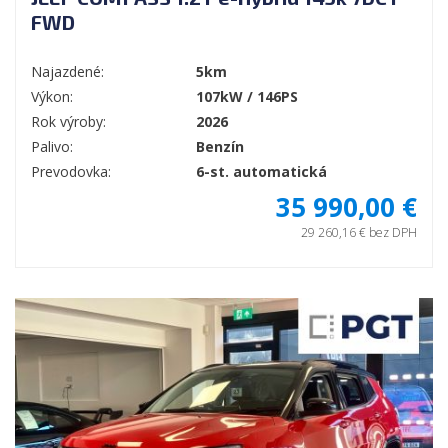
FWD
Najazdené:
5km
Výkon:
107kW / 146PS
Rok výroby:
2026
Palivo:
Benzín
Prevodovka:
6-st. automatická
35 990,00 €
29 260,16 € bez DPH