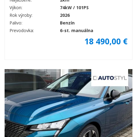
Výkon:
74kW / 101PS
Rok výroby:
2026
Palivo:
Benzín
Prevodovka:
6-st. manuálna
18 490,00 €