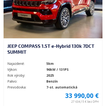
JEEP COMPASS 1.5T e-Hybrid 130k 7DCT
SUMMIT
Najazdené:
5km
Výkon:
96kW / 131PS
Rok výroby:
2025
Palivo:
Benzín
Prevodovka:
7-st. automatická
33 990,00 €
27 634,15 € bez DPH