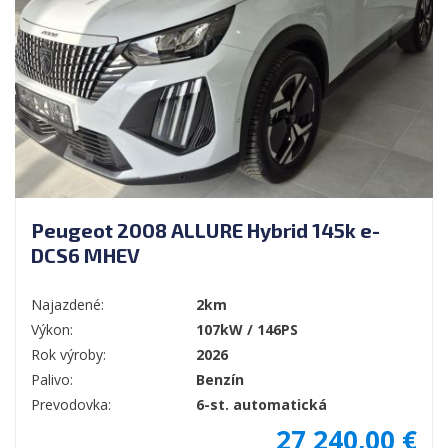
Peugeot 2008 ALLURE Hybrid 145k e-
DCS6 MHEV
Najazdené:
2km
Výkon:
107kW / 146PS
Rok výroby:
2026
Palivo:
Benzín
Prevodovka:
6-st. automatická
27 240,00 €