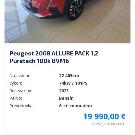
Peugeot 2008 ALLURE PACK 1,2
Puretech 100k BVM6
Najazdené:
22 469km
Výkon:
74kW / 101PS
Rok výroby:
2023
Palivo:
Benzín
Prevodovka:
6-st. manuálna
19 990,00 €
16 252,03 € bez DPH