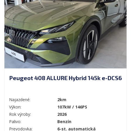
Peugeot 408 ALLURE Hybrid 145k e-DCS6
Najazdené:
2km
Výkon:
107kW / 146PS
Rok výroby:
2026
Palivo:
Benzín
Prevodovka:
6-st. automatická