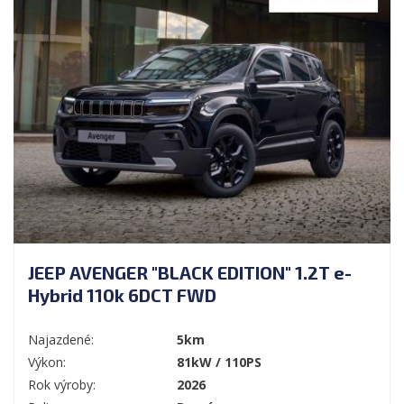
JEEP AVENGER "BLACK EDITION" 1.2T e-
Hybrid 110k 6DCT FWD
Najazdené:
5km
Výkon:
81kW / 110PS
Rok výroby:
2026