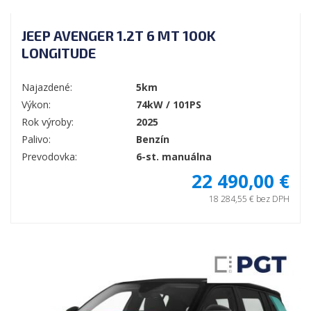
JEEP AVENGER 1.2T 6 MT 100K
LONGITUDE
Najazdené:
5km
Výkon:
74kW / 101PS
Rok výroby:
2025
Palivo:
Benzín
Prevodovka:
6-st. manuálna
22 490,00 €
18 284,55 € bez DPH