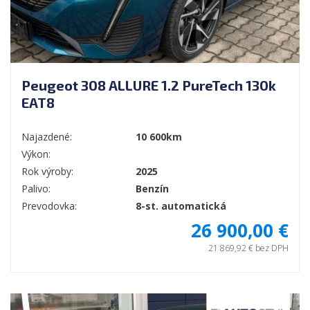
Peugeot 308 ALLURE 1.2 PureTech 130k
EAT8
Najazdené:
10 600km
Výkon:
Rok výroby:
2025
Palivo:
Benzín
Prevodovka:
8-st. automatická
26 900,00 €
21 869,92 € bez DPH