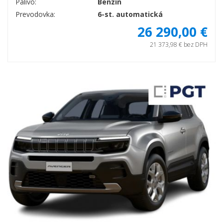
Palivo:
Benzín
Prevodovka:
6-st. automatická
26 290,00 €
21 373,98 € bez DPH