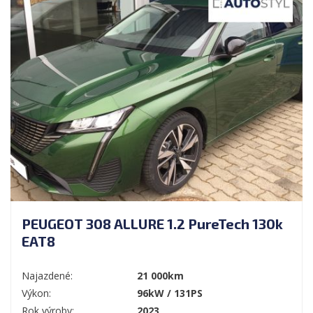
PEUGEOT 308 ALLURE 1.2 PureTech 130k
EAT8
Najazdené:
21 000km
Výkon:
96kW / 131PS
Rok výroby:
2023