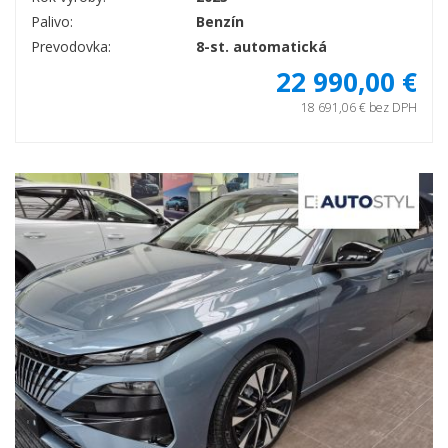
Palivo:
Benzín
Prevodovka:
8-st. automatická
22 990,00 €
18 691,06 € bez DPH