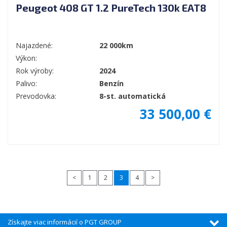
Peugeot 408 GT 1.2 PureTech 130k EAT8
Najazdené:
22 000km
Výkon:
Rok výroby:
2024
Palivo:
Benzín
Prevodovka:
8-st. automatická
33 500,00 €
<
1
2
3
4
>
Získajte viac informácií o PGT GROUP