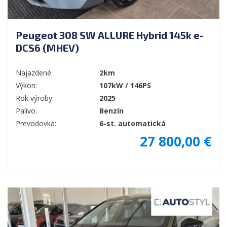
Peugeot 308 SW ALLURE Hybrid 145k e-
DCS6 (MHEV)
Najazdené:
2km
Výkon:
107kW / 146PS
Rok výroby:
2025
Palivo:
Benzín
Prevodovka:
6-st. automatická
27 800,00 €