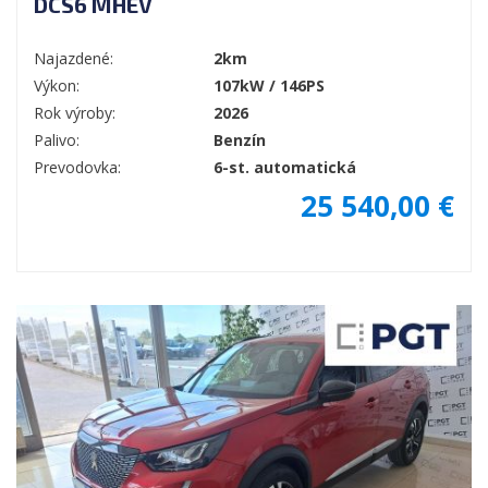
DCS6 MHEV
Najazdené:
2km
Výkon:
107kW / 146PS
Rok výroby:
2026
Palivo:
Benzín
Prevodovka:
6-st. automatická
25 540,00 €