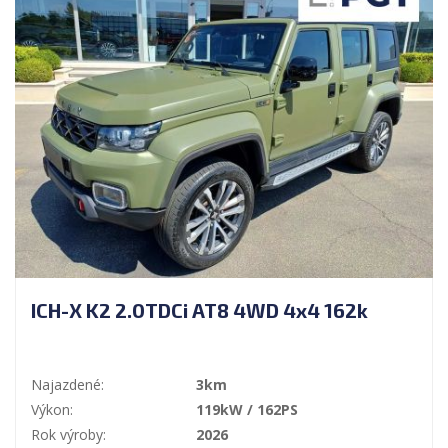
ICH-X K2 2.0TDCi AT8 4WD 4x4 162k
Najazdené:
3km
Výkon:
119kW / 162PS
Rok výroby:
2026