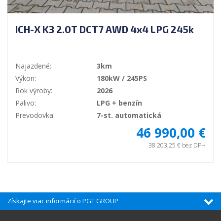
ICH-X K3 2.0T DCT7 AWD 4x4 LPG 245k
Najazdené:
3km
Výkon:
180kW / 245PS
Rok výroby:
2026
Palivo:
LPG + benzín
Prevodovka:
7-st. automatická
46 990,00 €
38 203,25 € bez DPH
Získajte viac informácií o PGT GROUP