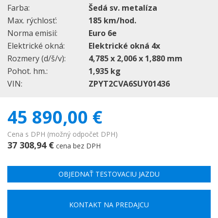
Farba:
Šedá sv. metalíza
Max. rýchlosť:
185 km/hod.
Norma emisií:
Euro 6e
Elektrické okná:
Elektrické okná 4x
Rozmery (d/š/v):
4,785 x 2,006 x 1,880 mm
Pohot. hm.:
1,935 kg
VIN:
ZPYT2CVA6SUY01436
45 890,00 €
Cena s DPH (možný odpočet DPH)
37 308,94 €
cena bez DPH
OBJEDNAŤ TESTOVACIU JAZDU
KONTAKT NA PREDAJCU