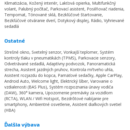
Klimatizácia, Kožený interiér, Lakťová opierka, Multifunkčný
volant, Palubný počítač, Parkovací asistent, Posilňovač riadenia,
Tempomat, Tónované sklá, Bezkľúčové štartovanie,
Bezkľúčové otváranie dverí, Dotykový displej, Rádio, Vyhrievané
sedadlá
Ostatné
Strešné okno, Svetelný senzor, Vonkajší teplomer, Systém
kontroly tlaku v pneumatikách (TPMS), Parkovacie senzory,
Odvetrávané sedadlá, Adaptívny podvozok, Panoramatická
strecha, Asistent jazdných pruhov, Kontrola mŕtveho uhla,
Asistent rozjazdu do kopca, Pamäťové sedačky, Apple CarPlay,
Android Auto, Welcome light, Elektrický šíber, Varovanie o
vzdialenosti (BAS Plus), Systém rozpoznania únavy vodiča
(DAW), 360° kamera, Upozornenie premávky za vozidlom
(RCTA), WLAN / Wifi Hotspot, Bezdrôtové nabíjanie pre
smartphony, Ambientné osvetlenie, Asistent diaľkových svetiel
(HBA)
Ďalšia výbava