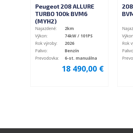
Peugeot 208 ALLURE
208
TURBO 100k BVM6
BV
(MYH2)
Najazdené:
2km
Najaz
Výkon:
74kW / 101PS
Výkon
Rok výroby:
2026
Rok v
Palivo:
Benzín
Palivo
Prevodovka:
6-st. manuálna
Prevo
18 490,00 €