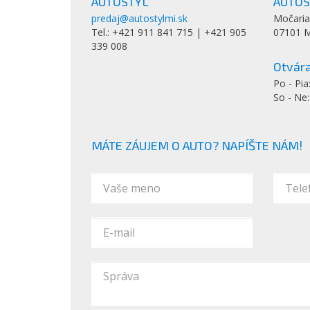
AUTOSTYL
AUTOST
predaj@autostylmi.sk
Močaria
Tel.: +421 911 841 715 | +421 905
07101 M
339 008
Otvára
Po - Pia
So - Ne
MÁTE ZÁUJEM O AUTO? NAPÍŠTE NÁM!