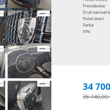
Prevodovka:
Druh karosérie
Počet dverí:
Farba:
VIN:
34 700
38 740,00 