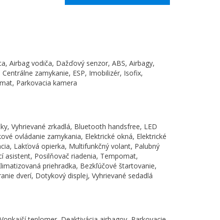
ca, Airbag vodiča, Dažďový senzor, ABS, Airbagy,
 Centrálne zamykanie, ESP, Imobilizér, Isofix,
mat, Parkovacia kamera
ky, Vyhrievané zrkadlá, Bluetooth handsfree, LED
ové ovládanie zamykania, Elektrické okná, Elektrické
ácia, Lakťová opierka, Multifunkčný volant, Palubný
cí asistent, Posilňovač riadenia, Tempomat,
limatizovaná priehradka, Bezkľúčové štartovanie,
anie dverí, Dotykový displej, Vyhrievané sedadlá
 Vonkajší teplomer, Deaktivácia airbagov, Parkovacie