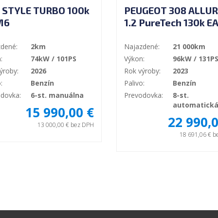
 STYLE TURBO 100k
PEUGEOT 308 ALLUR
M6
1.2 PureTech 130k E
dené:
2km
Najazdené:
21 000km
:
74kW / 101PS
Výkon:
96kW / 131P
ýroby:
2026
Rok výroby:
2023
:
Benzín
Palivo:
Benzín
dovka:
6-st. manuálna
Prevodovka:
8-st.
automatick
15 990,00 €
22 990,0
13 000,00 € bez DPH
18 691,06 € 