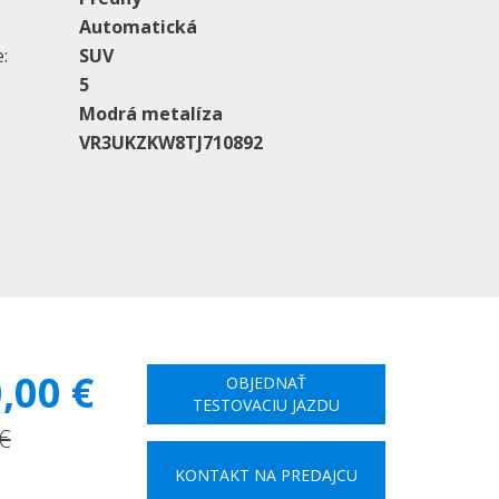
Automatická
:
SUV
5
Modrá metalíza
VR3UKZKW8TJ710892
,00 €
OBJEDNAŤ
TESTOVACIU JAZDU
€
KONTAKT NA PREDAJCU