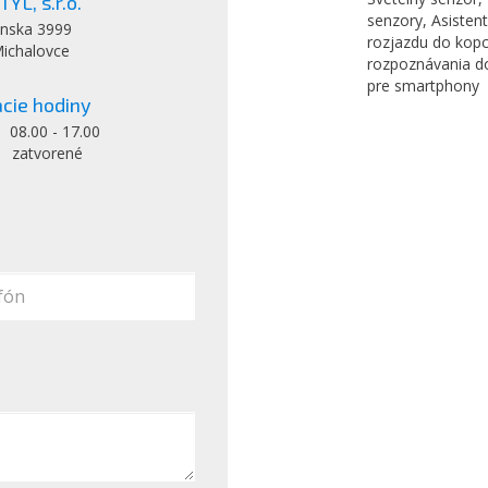
YL, s.r.o.
senzory, Asisten
nska 3999
rozjazdu do kopc
ichalovce
rozpoznávania do
pre smartphony
cie hodiny
: 08.00 - 17.00
: zatvorené