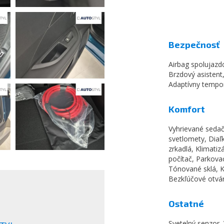
Bezpečnosť
Airbag spolujazd
Brzdový asistent,
Adaptívny tempo
Komfort
Vyhrievané sedač
svetlomety, Diaľk
zrkadlá, Klimatiz
počítač, Parkova
Tónované sklá, K
Bezkľúčové otvár
Ostatné
Svetelný senzor,