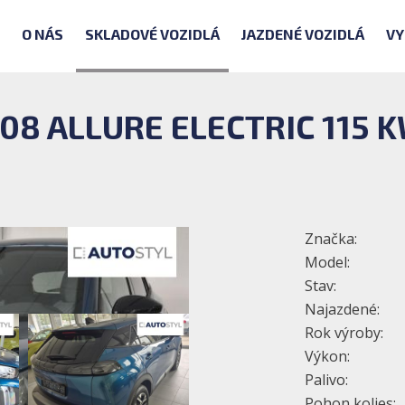
O NÁS
SKLADOVÉ VOZIDLÁ
JAZDENÉ VOZIDLÁ
VY
08 ALLURE ELECTRIC 115 K
Značka:
Model:
Stav:
Najazdené:
Rok výroby:
Výkon:
Palivo:
Pohon kolies: