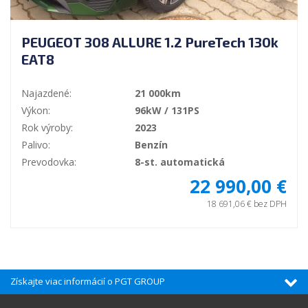
PEUGEOT 308 ALLURE 1.2 PureTech 130k
EAT8
Najazdené:
21 000km
Výkon:
96kW / 131PS
Rok výroby:
2023
Palivo:
Benzín
Prevodovka:
8-st. automatická
22 990,00 €
18 691,06 € bez DPH
Získajte viac informácií o PGT GROUP