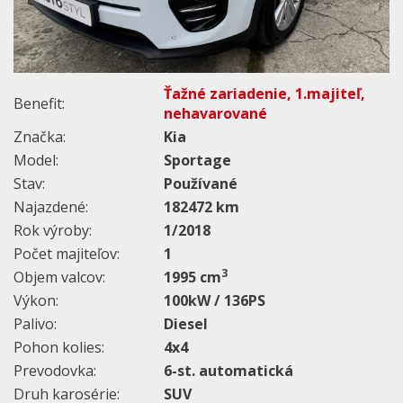
Ťažné zariadenie, 1.majiteľ,
Benefit:
nehavarované
Značka:
Kia
Model:
Sportage
Stav:
Používané
Najazdené:
182472 km
Rok výroby:
1/2018
Počet majiteľov:
1
3
Objem valcov:
1995 cm
Výkon:
100kW / 136PS
Palivo:
Diesel
Pohon kolies:
4x4
Prevodovka:
6-st. automatická
Druh karosérie:
SUV