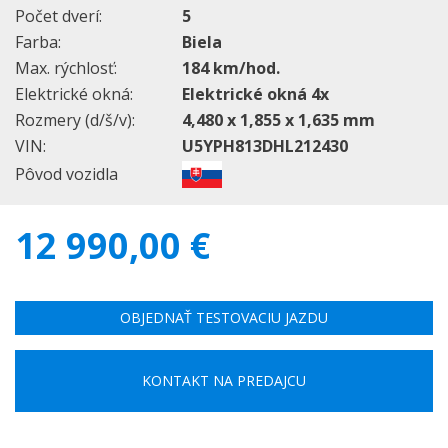
Počet dverí:
5
Farba:
Biela
Max. rýchlosť:
184 km/hod.
Elektrické okná:
Elektrické okná 4x
Rozmery (d/š/v):
4,480 x 1,855 x 1,635 mm
VIN:
U5YPH813DHL212430
Pôvod vozidla
12 990,00 €
OBJEDNAŤ TESTOVACIU JAZDU
KONTAKT NA PREDAJCU