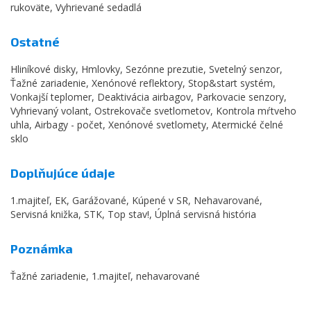
rukoväte, Vyhrievané sedadlá
Ostatné
Hliníkové disky, Hmlovky, Sezónne prezutie, Svetelný senzor,
Ťažné zariadenie, Xenónové reflektory, Stop&start systém,
Vonkajší teplomer, Deaktivácia airbagov, Parkovacie senzory,
Vyhrievaný volant, Ostrekovače svetlometov, Kontrola mŕtveho
uhla, Airbagy - počet, Xenónové svetlomety, Atermické čelné
sklo
Doplňujúce údaje
1.majiteľ, EK, Garážované, Kúpené v SR, Nehavarované,
Servisná knižka, STK, Top stav!, Úplná servisná história
Poznámka
Ťažné zariadenie, 1.majiteľ, nehavarované