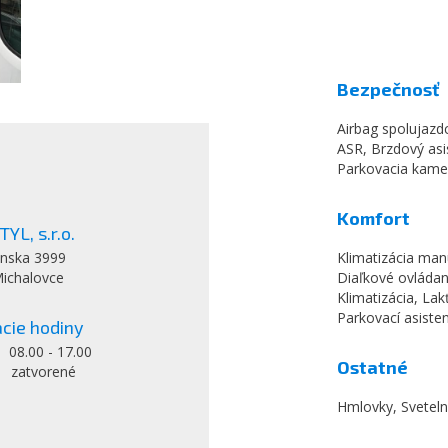
Bezpečnosť
Airbag spolujazd
ASR, Brzdový asis
Parkovacia kame
Komfort
YL, s.r.o.
nska 3999
Klimatizácia man
ichalovce
Diaľkové ovládani
Klimatizácia, Lak
Parkovací asiste
cie hodiny
: 08.00 - 17.00
Ostatné
: zatvorené
Hmlovky, Sveteln