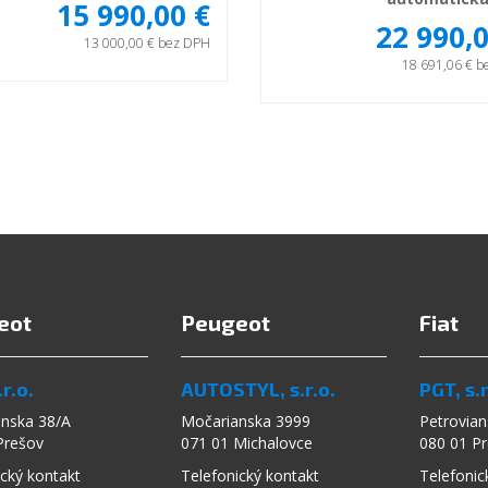
15 990,00 €
22 990,0
13 000,00 € bez DPH
18 691,06 € 
eot
Peugeot
Fiat
r.o.
AUTOSTYL, s.r.o.
PGT, s.r
anska 38/A
Močarianska 3999
Petrovian
Prešov
071 01 Michalovce
080 01 P
cký kontakt
Telefonický kontakt
Telefonic