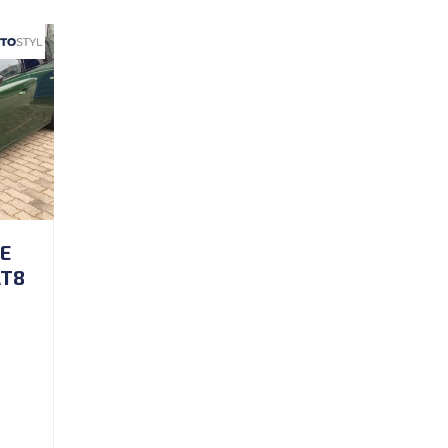
E
AT8
S
á