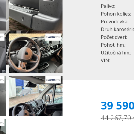
Palivo:
Pohon kolies:
Prevodovka:
Druh karosérie
Počet dverí:
Pohot. hm.:
Užitočná hm.:
VIN:
39 590
44 267,70 