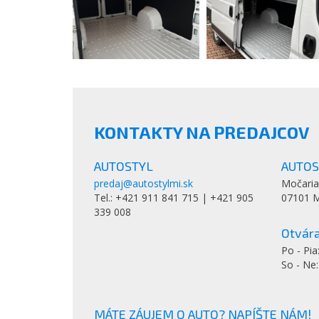
KONTAKTY NA PREDAJCOV
AUTOSTYL
AUTOST
predaj@autostylmi.sk
Močaria
Tel.: +421 911 841 715 | +421 905
07101 M
339 008
Otvára
Po - Pia
So - Ne
MÁTE ZÁUJEM O AUTO? NAPÍŠTE NÁM!