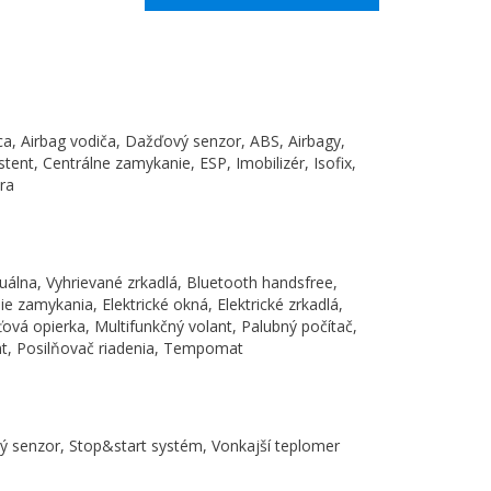
ca, Airbag vodiča, Dažďový senzor, ABS, Airbagy,
tent, Centrálne zamykanie, ESP, Imobilizér, Isofix,
ra
uálna, Vyhrievané zrkadlá, Bluetooth handsfree,
e zamykania, Elektrické okná, Elektrické zrkadlá,
ťová opierka, Multifunkčný volant, Palubný počítač,
nt, Posilňovač riadenia, Tempomat
ý senzor, Stop&start systém, Vonkajší teplomer