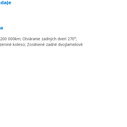
údaje
va
 200 000km; Otváranie zadných dverí 270°;
ervné koleso; Zosilnené zadné dvojlamelové