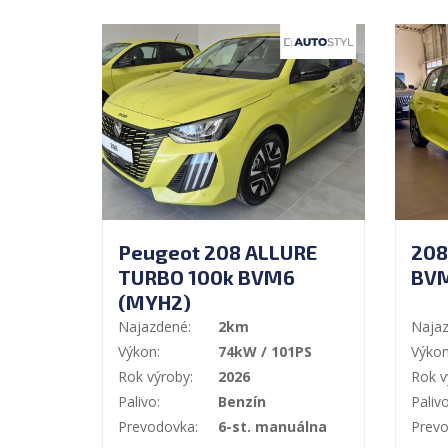
Peugeot 208 ALLURE
208
TURBO 100k BVM6
BV
(MYH2)
Najazdené:
2km
Najaz
Výkon:
74kW / 101PS
Výkon
Rok výroby:
2026
Rok v
Palivo:
Benzín
Palivo
Prevodovka:
6-st. manuálna
Prevo