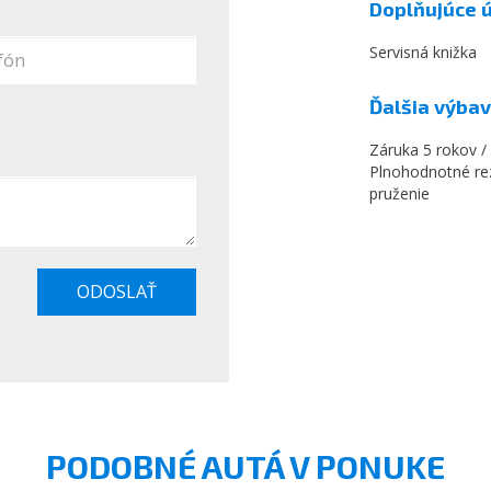
Doplňujúce 
Servisná knižka
Ďalšia výba
Záruka 5 rokov /
Plnohodnotné rez
pruženie
ODOSLAŤ
PODOBNÉ AUTÁ V PONUKE