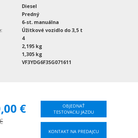
Diesel
Predný
6-st. manuálna
:
Úžitkové vozidlo do 3,5 t
4
2,195 kg
1,305 kg
VF3YDG6F3SG071611
,00 €
OBJEDNAŤ
TESTOVACIU JAZDU
€
KONTAKT NA PREDAJCU