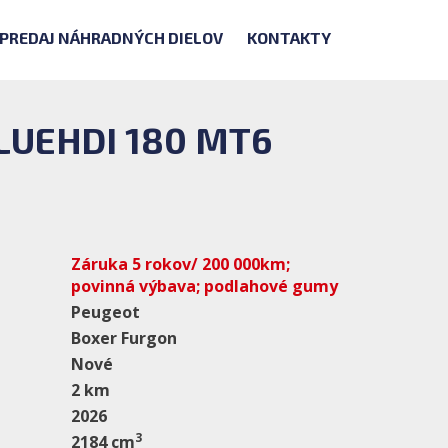
PREDAJ NÁHRADNÝCH DIELOV
KONTAKTY
LUEHDI 180 MT6
Záruka 5 rokov/ 200 000km;
povinná výbava; podlahové gumy
Peugeot
Boxer Furgon
Nové
2 km
2026
3
2184 cm