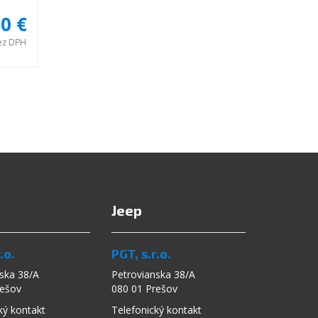
0 €
bez DPH
Jeep
.o.
PGT, s.r.o.
ska 38/A
Petrovianska 38/A
rešov
080 01 Prešov
ký kontakt
Telefonický kontakt