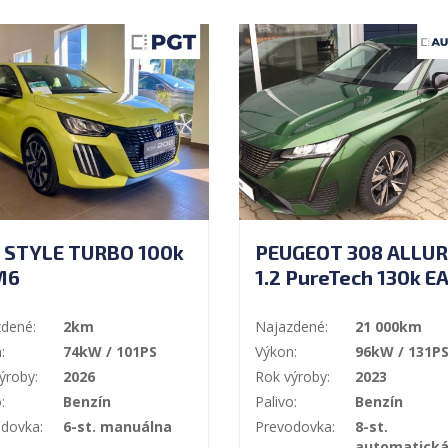
 STYLE TURBO 100k
PEUGEOT 308 ALLUR
M6
1.2 PureTech 130k E
dené:
2km
Najazdené:
21 000km
:
74kW / 101PS
Výkon:
96kW / 131P
ýroby:
2026
Rok výroby:
2023
:
Benzín
Palivo:
Benzín
dovka:
6-st. manuálna
Prevodovka:
8-st.
automatick