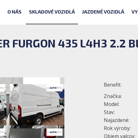
O NÁS
SKLADOVÉ VOZIDLÁ
JAZDENÉ VOZIDLÁ
VY
R FURGON 435 L4H3 2.2 B
Benefit:
Značka:
Model:
Stav:
Najazdené:
Rok výroby:
Objem valcov: